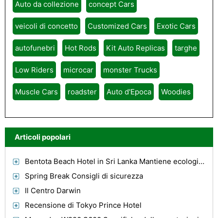
Auto da collezione
concept Cars
veicoli di concetto
Customized Cars
Exotic Cars
autofunebri
Hot Rods
Kit Auto Replicas
targhe
Low Riders
microcar
monster Trucks
Muscle Cars
roadster
Auto d'Epoca
Woodies
Articoli popolari
Bentota Beach Hotel in Sri Lanka Mantiene ecologico status Viene assegnato Green Globe Re-certifi
Spring Break Consigli di sicurezza
Il Centro Darwin
Recensione di Tokyo Prince Hotel