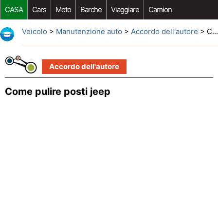
CASA
Cars
Moto
Barche
Viaggiare
Camion
Riparazione Auto
Acquisto Auto
Car Opzioni Aftermarket
Veicolo
>
Manutenzione auto
>
Accordo dell'autore
> Come pulire posti jeep
Accordo dell'autore
Come pulire posti jeep