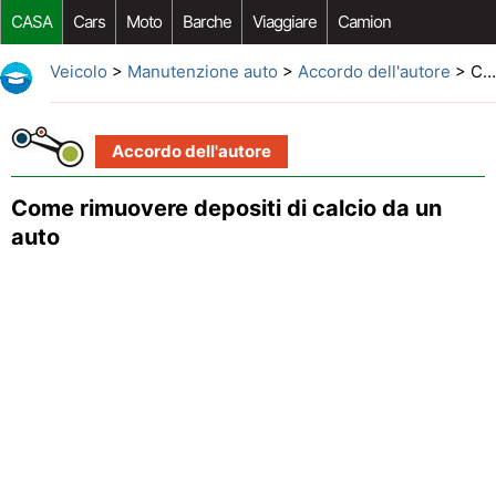
CASA
Cars
Moto
Barche
Viaggiare
Camion
Riparazione Auto
Acquisto Auto
Car Opzioni Aftermarket
Veicolo
>
Manutenzione auto
>
Accordo dell'autore
> Come rimuovere depositi di calcio da un auto
Accordo dell'autore
Come rimuovere depositi di calcio da un
auto