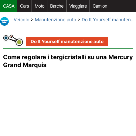
CASA
Cars
Moto
Barche
Viaggiare
Camion
Riparazione Auto
Acquisto Auto
Car Opzioni Aftermarket
Veicolo
>
Manutenzione auto
>
Do It Yourself manutenzione auto
Do It Yourself manutenzione auto
Come regolare i tergicristalli su una Mercury
Grand Marquis