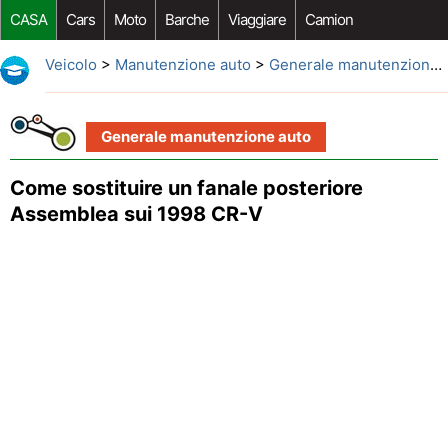
CASA
Cars
Moto
Barche
Viaggiare
Camion
Riparazione Auto
Acquisto Auto
Car Opzioni Aftermarket
Veicolo
>
Manutenzione auto
>
Generale manutenzione auto
Generale manutenzione auto
Come sostituire un fanale posteriore
Assemblea sui 1998 CR-V