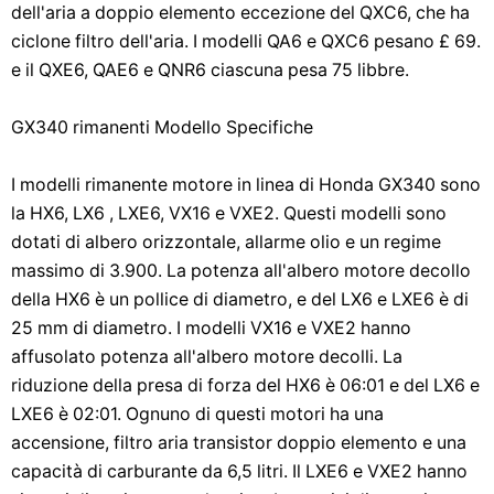
dell'aria a doppio elemento eccezione del QXC6, che ha
ciclone filtro dell'aria. I modelli QA6 e QXC6 pesano £ 69.
e il QXE6, QAE6 e QNR6 ciascuna pesa 75 libbre.
GX340 rimanenti Modello Specifiche
I modelli rimanente motore in linea di Honda GX340 sono
la HX6, LX6 , LXE6, VX16 e VXE2. Questi modelli sono
dotati di albero orizzontale, allarme olio e un regime
massimo di 3.900. La potenza all'albero motore decollo
della HX6 è un pollice di diametro, e del LX6 e LXE6 è di
25 mm di diametro. I modelli VX16 e VXE2 hanno
affusolato potenza all'albero motore decolli. La
riduzione della presa di forza del HX6 è 06:01 e del LX6 e
LXE6 è 02:01. Ognuno di questi motori ha una
accensione, filtro aria transistor doppio elemento e una
capacità di carburante da 6,5 ​​litri. Il LXE6 e VXE2 hanno