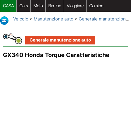
CASA
Cars
Moto
Barche
Viaggiare
Camion
Riparazione Auto
Acquisto Auto
Car Opzioni Aftermarket
Veicolo
>
Manutenzione auto
>
Generale manutenzione auto
Generale manutenzione auto
GX340 Honda Torque Caratteristiche