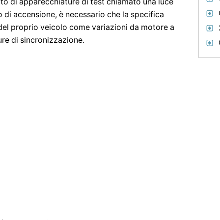
ato di apparecchiature di test chiamato una luce
di accensione, è necessario che la specifica
del proprio veicolo come variazioni da motore a
re di sincronizzazione.