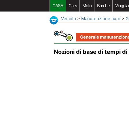
CASA
Cars
Moto
Barche
Viaggia
Veicolo
>
Manutenzione auto
>
G
Generale manutenzione
Nozioni di base di tempi d