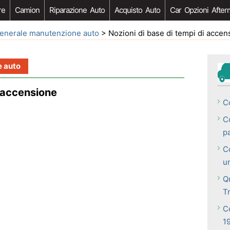
re
Camion
Riparazione Auto
Acquisto Auto
Car Opzioni After
enerale manutenzione auto
> Nozioni di base di tempi di accen
 auto
i accensione
C
C
p
C
u
Q
T
C
1