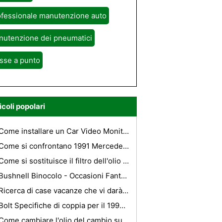
ofessionale manutenzione auto
nutenzione dei pneumatici
sse a punto
icoli popolari
Come installare un Car Video Monitor
Come si confrontano 1991 Mercedes Benz 300 e 350 modelli?
Come si sostituisce il filtro dell'olio su una Lumina ?
Bushnell Binocolo - Occasioni Fantastic di Grandi Binocoli
Ricerca di case vacanze che vi darà un posto per rilassarsi
Bolt Specifiche di coppia per il 1990 Mustang
Come cambiare l'olio del cambio su un automatico