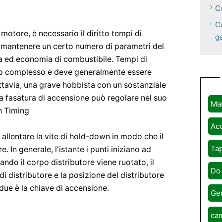
C
C
 motore, è necessario il diritto tempi di
g
r mantenere un certo numero di parametri del
a ed economia di combustibile. Tempi di
to complesso e deve generalmente essere
ttavia, una grave hobbista con un sostanziale
la fasatura di accensione può regolare nel suo
Ma
n Timing
Acc
allentare la vite di hold-down in modo che il
Tap
e. In generale, l'istante i punti iniziano ad
uando il corpo distributore viene ruotato, il
Do 
di distributore e la posizione del distributore
due è la chiave di accensione.
Ge
cam