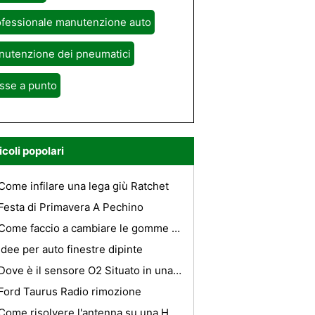
ofessionale manutenzione auto
nutenzione dei pneumatici
sse a punto
icoli popolari
Come infilare una lega giù Ratchet
Festa di Primavera A Pechino
Come faccio a cambiare le gomme su Ford Econoline ?
Idee per auto finestre dipinte
Dove è il sensore O2 Situato in una Mercedes E320 ?
Ford Taurus Radio rimozione
Come risolvere l'antenna su una Honda Civic