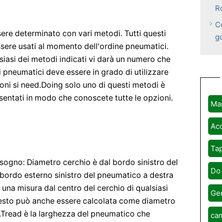
R
Co
ere determinato con vari metodi. Tutti questi
g
sere usati al momento dell'ordine pneumatici.
siasi dei metodi indicati vi darà un numero che
i pneumatici deve essere in grado di utilizzare
oni si need.Doing solo uno di questi metodi è
esentati in modo che conoscete tutte le opzioni.
Ma
Acc
Tap
sogno: Diametro cerchio è dal bordo sinistro del
Do 
l bordo esterno sinistro del pneumatico a destra
 una misura dal centro del cerchio di qualsiasi
Ge
esto può anche essere calcolata come diametro
.Tread è la larghezza del pneumatico che
cam