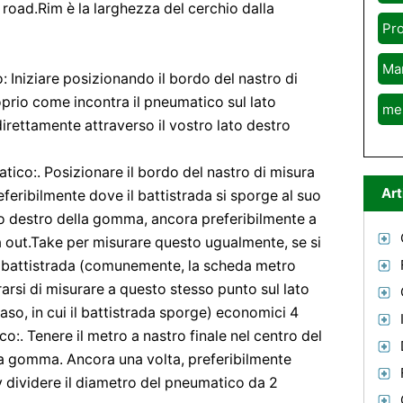
road.Rim è la larghezza del cerchio dalla
Pr
Ma
: Iniziare posizionando il bordo del nastro di
oprio come incontra il pneumatico sul lato
me
direttamente attraverso il vostro lato destro
tico:. Posizionare il bordo del nastro di misura
Art
eferibilmente dove il battistrada si sporge al suo
ato destro della gomma, ancora preferibilmente a
a out.Take per misurare questo ugualmente, se si
a il battistrada (comunemente, la scheda metro
rarsi di misurare a questo stesso punto sul lato
so, in cui il battistrada sporge) economici 4
o:. Tenere il metro a nastro finale nel centro del
lla gomma. Ancora una volta, preferibilmente
y dividere il diametro del pneumatico da 2