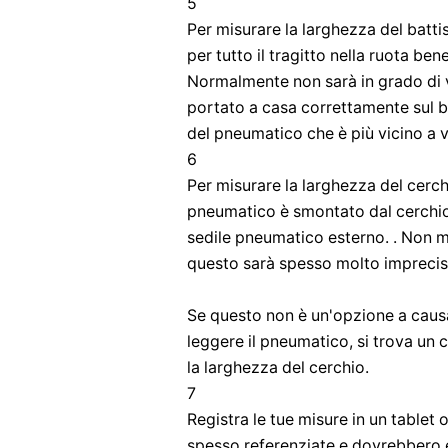
5
Per misurare la larghezza del battis
per tutto il tragitto nella ruota ben
Normalmente non sarà in grado di 
portato a casa correttamente sul bat
del pneumatico che è più vicino a 
6
Per misurare la larghezza del cerchi
pneumatico è smontato dal cerchion
sedile pneumatico esterno. . Non m
questo sarà spesso molto impreci
Se questo non è un'opzione a causa 
leggere il pneumatico, si trova un 
la larghezza del cerchio.
7
Registra le tue misure in un table
spesso referenziate e dovrebbero e