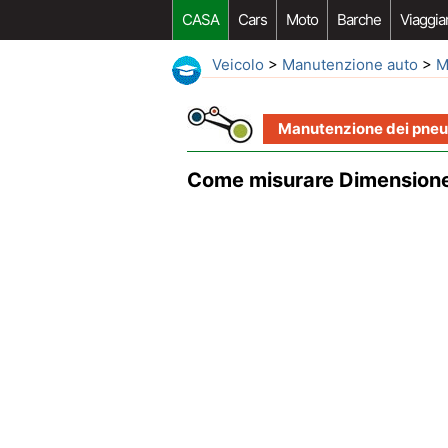
CASA
Cars
Moto
Barche
Viaggia
Veicolo
>
Manutenzione auto
>
M
Manutenzione dei pneu
Come misurare Dimensione