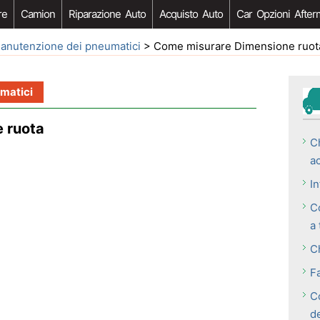
re
Camion
Riparazione Auto
Acquisto Auto
Car Opzioni After
anutenzione dei pneumatici
> Come misurare Dimensione ruot
matici
 ruota
C
a
In
C
a 
C
Fa
C
d