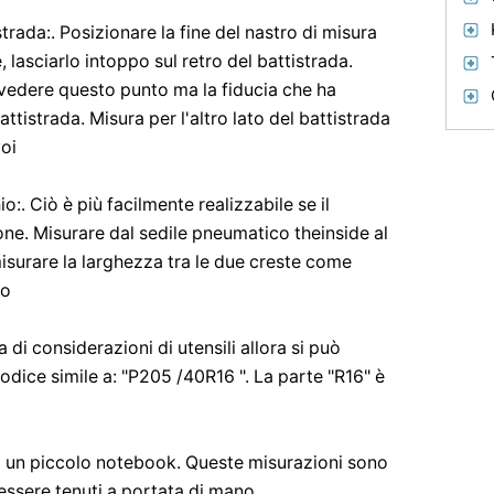
trada:. Posizionare la fine del nastro di misura
e, lasciarlo intoppo sul retro del battistrada.
vedere questo punto ma la fiducia che ha
tistrada. Misura per l'altro lato del battistrada
voi
o:. Ciò è più facilmente realizzabile se il
e. Misurare dal sedile pneumatico theinside al
isurare la larghezza tra le due creste come
so
di considerazioni di utensili allora si può
codice simile a: "P205 /40R16 ". La parte "R16" è
t o un piccolo notebook. Queste misurazioni sono
ssere tenuti a portata di mano.