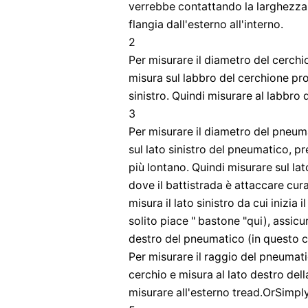
verrebbe contattando la larghezza 
flangia dall'esterno all'interno.
2
Per misurare il diametro del cerchio
misura sul labbro del cerchione pr
sinistro. Quindi misurare al labbro 
3
Per misurare il diametro del pneuma
sul lato sinistro del pneumatico, pr
più lontano. Quindi misurare sul l
dove il battistrada è attaccare cur
misura il lato sinistro da cui inizi
solito piace " bastone "qui), assicu
destro del pneumatico (in questo ca
Per misurare il raggio del pneumatic
cerchio e misura al lato destro de
misurare all'esterno tread.OrSimpl