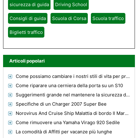
sicurezza di guida
Driving School
Consigli di guida
Scuola di Corsa
Scuola traffico
Biglietti traffico
Articoli popolari
Come possiamo cambiare i nostri stili di vita per preservare la foresta pluviale , parte 2
Come riparare una cerniera della porta su un S10
Suggerimenti grande nel mantenere la sicurezza della vostra auto
Specifiche di un Charger 2007 Super Bee
Norovirus And Cruise Ship Malattia di bordo Il Marco Polo
Come rimuovere una Yamaha Virago 920 Sedile
La comodità di Affitti per vacanze più lunghe