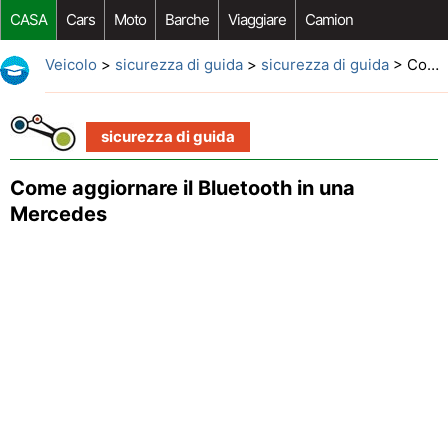
CASA
Cars
Moto
Barche
Viaggiare
Camion
Riparazione Auto
Acquisto Auto
Car Opzioni Aftermarket
Veicolo
>
sicurezza di guida
>
sicurezza di guida
> Come aggiornare il Bluetooth in una Mercedes
sicurezza di guida
Come aggiornare il Bluetooth in una
Mercedes