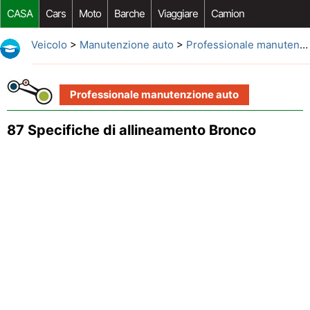
CASA
Cars
Moto
Barche
Viaggiare
Camion
Riparazione Auto
Acquisto Auto
Car Opzioni Aftermarket
Veicolo
>
Manutenzione auto
>
Professionale manutenzione auto
Professionale manutenzione auto
87 Specifiche di allineamento Bronco