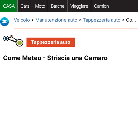
CASA
Cars
Moto
Barche
Viaggiare
Camion
Riparazione Auto
Acquisto Auto
Car Opzioni Aftermarket
Veicolo
>
Manutenzione auto
>
Tappezzeria auto
> Come Meteo - Striscia una Camaro
Tappezzeria auto
Come Meteo - Striscia una Camaro