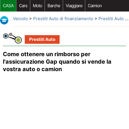
CASA
Cars
Moto
Barche
Viaggiare
Camion
Riparazione Auto
Acquisto Auto
Car Opzioni Aftermarket
Veicolo
>
Prestiti Auto di finanziamento
>
Prestiti Auto
> Come ottenere un rimborso per l'assicurazione Gap quando si vende la vostra auto o camion
Prestiti Auto
Come ottenere un rimborso per
l'assicurazione Gap quando si vende la
vostra auto o camion