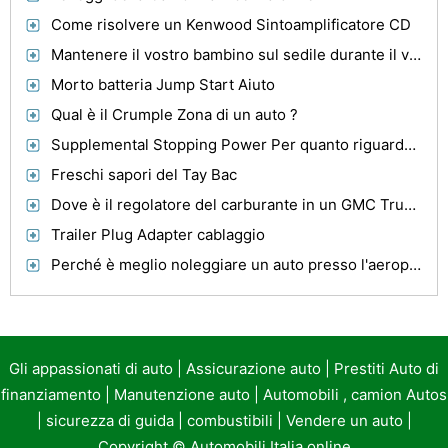
Come risolvere un Kenwood Sintoamplificatore CD
Mantenere il vostro bambino sul sedile durante il volo
Morto batteria Jump Start Aiuto
Qual è il Crumple Zona di un auto ?
Supplemental Stopping Power Per quanto riguarda la famiglia e Stunt Cars
Freschi sapori del Tay Bac
Dove è il regolatore del carburante in un GMC Truck '97?
Trailer Plug Adapter cablaggio
Perché è meglio noleggiare un auto presso l'aeroporto di Firenze
Gli appassionati di auto
|
Assicurazione auto
|
Prestiti Auto di
finanziamento
|
Manutenzione auto
|
Automobili , camion Autos
|
sicurezza di guida
|
combustibili
|
Vendere un auto
|
Copyright ©
Automobili Italia online