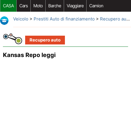
CASA
Cars
Moto
Barche
Viaggiare
Camion
Riparazione Auto
Acquisto Auto
Car Opzioni Aftermarket
Veicolo
>
Prestiti Auto di finanziamento
>
Recupero auto
Recupero auto
Kansas Repo leggi