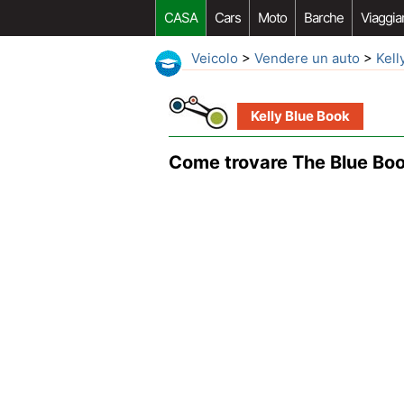
CASA
Cars
Moto
Barche
Viaggia
Veicolo
>
Vendere un auto
>
Kell
Kelly Blue Book
Come trovare The Blue Boo