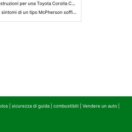
Istruzioni per una Toyota Corolla Cargo Net
I sintomi di un tipo McPherson soffiato
utos
|
sicurezza di guida
|
combustibili
|
Vendere un auto
|