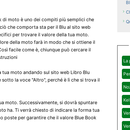
B
C
k di moto è uno dei compiti più semplici che
Q
iò che comporta sta per il Blu al sito web
cifici per trovare il valore della tua moto.
re della moto farà in modo che si ottiene il
Così facile come è, chiunque può cercare il
struzioni
La 
la tua moto andando sul sito web Libro Blu
Per
 sotto la voce "Altro", perché è lì che si trova il
Noz
Kel
 tua moto. Successivamente, si dovrà spuntare
to ha. Ti verrà chiesto di indicare la forma tua
Ven
poste per garantire che il valore Blue Book
Ven