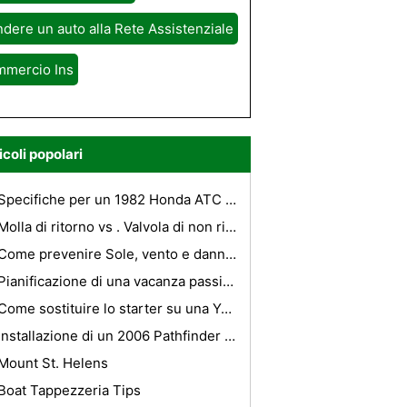
dere un auto alla Rete Assistenziale
mmercio Ins
icoli popolari
Specifiche per un 1982 Honda ATC 185
Molla di ritorno vs . Valvola di non ritorno non molla
Come prevenire Sole, vento e danni ad un auto
Pianificazione di una vacanza passionale a Parigi
Come sostituire lo starter su una Yamaha Jet Ski
Installazione di un 2006 Pathfinder Radio
Mount St. Helens
Boat Tappezzeria Tips