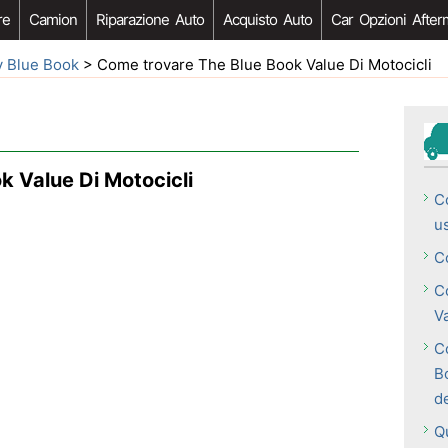
re
Camion
Riparazione Auto
Acquisto Auto
Car Opzioni After
y Blue Book
> Come trovare The Blue Book Value Di Motocicli
k Value Di Motocicli
C
u
C
C
V
Co
B
de
Qu