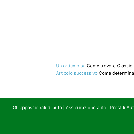
Un articolo su:
Come trovare Classic 
Articolo successivo:
Come determinare
Gli appassionati di auto
|
Assicurazione auto
|
Prestiti Au