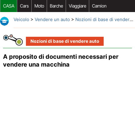
CASA
Cars
Moto
Barche
Viaggiare
Camion
Riparazione Auto
Acquisto Auto
Car Opzioni Aftermarket
Veicolo
>
Vendere un auto
>
Nozioni di base di vendere auto
Nozioni di base di vendere auto
A proposito di documenti necessari per
vendere una macchina