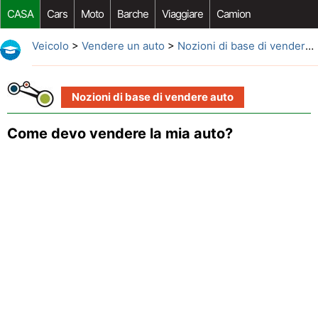
CASA
Cars
Moto
Barche
Viaggiare
Camion
Riparazione Auto
Acquisto Auto
Car Opzioni Aftermarket
Veicolo
>
Vendere un auto
>
Nozioni di base di vendere auto
Nozioni di base di vendere auto
Come devo vendere la mia auto?