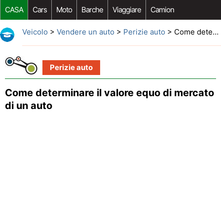
CASA
Cars
Moto
Barche
Viaggiare
Camion
Riparazione Auto
Acquisto Auto
Car Opzioni Aftermarket
Veicolo
>
Vendere un auto
>
Perizie auto
> Come determinare il valore equo di mercato di un auto
Perizie auto
Come determinare il valore equo di mercato
di un auto