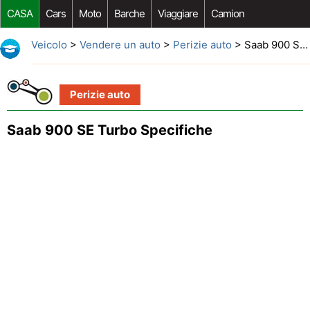
CASA
Cars
Moto
Barche
Viaggiare
Camion
Riparazione Auto
Acquisto Auto
Car Opzioni Aftermarket
Veicolo
>
Vendere un auto
>
Perizie auto
> Saab 900 SE Turbo Specifiche
Perizie auto
Saab 900 SE Turbo Specifiche