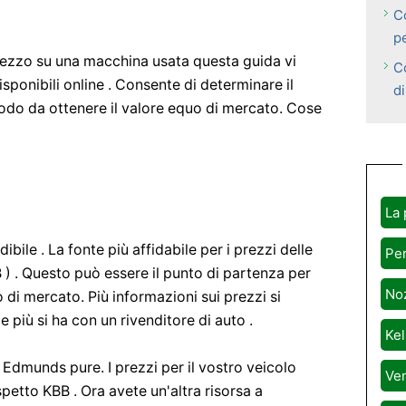
C
p
prezzo su una macchina usata questa guida vi
C
isponibili online . Consente di determinare il
d
odo da ottenere il valore equo di mercato. Cose
La 
ibile . La fonte più affidabile per i prezzi delle
Per
 ) . Questo può essere il punto di partenza per
Noz
 di mercato. Più informazioni sui prezzi si
 più si ha con un rivenditore di auto .
Kel
 Edmunds pure. I prezzi per il vostro veicolo
Ven
etto KBB . Ora avete un'altra risorsa a