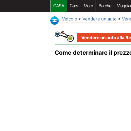
CASA
Cars
Moto
Barche
Viaggia
Veicolo
>
Vendere un auto
>
Vend
Vendere un auto alla Re
Come determinare il prezzo