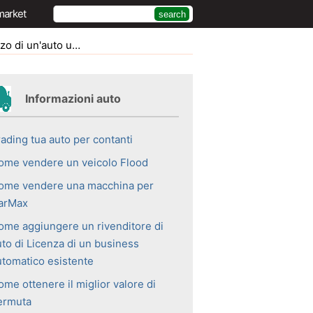
market
di un'auto usata
Informazioni auto
rading tua auto per contanti
ome vendere un veicolo Flood
ome vendere una macchina per
arMax
ome aggiungere un rivenditore di
uto di Licenza di un business
utomatico esistente
me ottenere il miglior valore di
ermuta