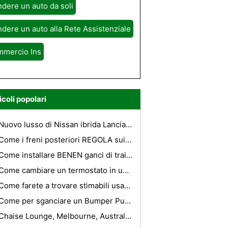
dere un auto da soli
dere un auto alla Rete Assistenziale
mmercio Ins
icoli popolari
Nuovo lusso di Nissan ibrida Lanciato
Come i freni posteriori REGOLA sui 1996 Chevrolet 3500
Come installare BENEN ganci di traino
Come cambiare un termostato in una Impala 2001
Come farete a trovare stimabili usate concessionari in Phoenix
Come per sganciare un Bumper Pull Trailer Hitch
Chaise Lounge, Melbourne, Australia - Recensioni