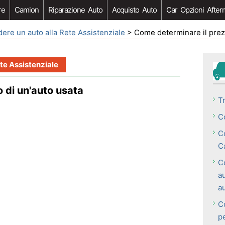
re
Camion
Riparazione Auto
Acquisto Auto
Car Opzioni After
ere un auto alla Rete Assistenziale
> Come determinare il prezzo 
te Assistenziale
 di un'auto usata
T
C
C
C
C
a
a
Co
p