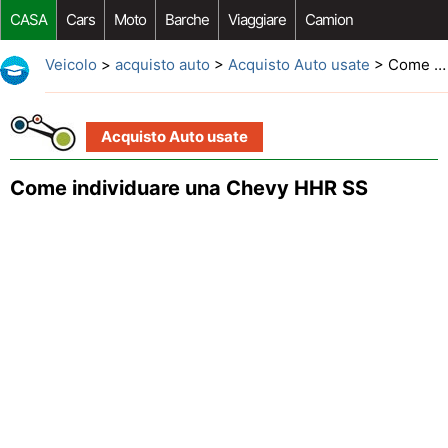
CASA
Cars
Moto
Barche
Viaggiare
Camion
Riparazione Auto
Acquisto Auto
Car Opzioni Aftermarket
Veicolo
>
acquisto auto
>
Acquisto Auto usate
> Come individuare una Chevy HHR SS
Acquisto Auto usate
Come individuare una Chevy HHR SS