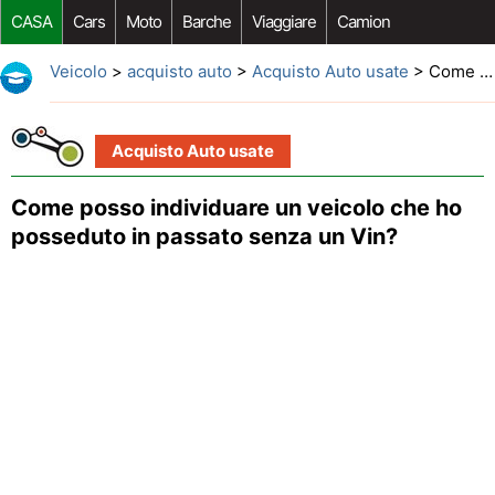
CASA
Cars
Moto
Barche
Viaggiare
Camion
Riparazione Auto
Acquisto Auto
Car Opzioni Aftermarket
Veicolo
>
acquisto auto
>
Acquisto Auto usate
> Come posso individuare un veicolo che ho posseduto in passato senza un Vin?
Acquisto Auto usate
Come posso individuare un veicolo che ho
posseduto in passato senza un Vin?