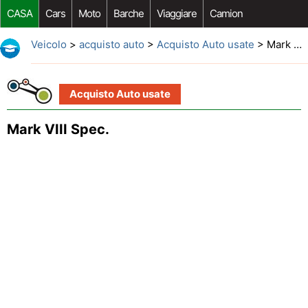
CASA
Cars
Moto
Barche
Viaggiare
Camion
Riparazione Auto
Acquisto Auto
Car Opzioni Aftermarket
Veicolo
>
acquisto auto
>
Acquisto Auto usate
> Mark VIII Spec.
Acquisto Auto usate
Mark VIII Spec.