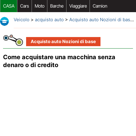
CASA
Cars
Moto
Barche
Viaggiare
Camion
Riparazione Auto
Acquisto Auto
Car Opzioni Aftermarket
Veicolo
>
acquisto auto
>
Acquisto auto Nozioni di base
>
Acquisto auto Nozioni di base
Come acquistare una macchina senza
denaro o di credito