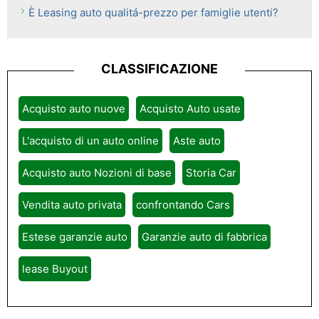
È Leasing auto qualitá-prezzo per famiglie utenti?
CLASSIFICAZIONE
Acquisto auto nuove
Acquisto Auto usate
L'acquisto di un auto online
Aste auto
Acquisto auto Nozioni di base
Storia Car
Vendita auto privata
confrontando Cars
Estese garanzie auto
Garanzie auto di fabbrica
lease Buyout