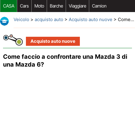
CASA
Cars
Moto
Barche
Viaggiare
Camion
Riparazione Auto
Acquisto Auto
Car Opzioni Aftermarket
Veicolo
>
acquisto auto
>
Acquisto auto nuove
> Come faccio a confrontare una Mazda 3 di una Mazda 6?
Acquisto auto nuove
Come faccio a confrontare una Mazda 3 di
una Mazda 6?