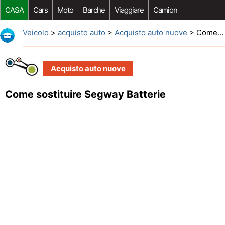
CASA
Cars
Moto
Barche
Viaggiare
Camion
Riparazione Auto
Acquisto Auto
Car Opzioni Aftermarket
Veicolo
>
acquisto auto
>
Acquisto auto nuove
> Come sostituire Segway Batterie
Acquisto auto nuove
Come sostituire Segway Batterie