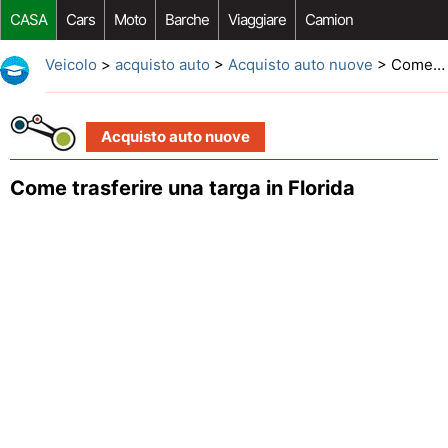
CASA
Cars
Moto
Barche
Viaggiare
Camion
Riparazione Auto
Acquisto Auto
Car Opzioni Aftermarket
Veicolo
>
acquisto auto
>
Acquisto auto nuove
> Come trasferire una targa in Florida
Acquisto auto nuove
Come trasferire una targa in Florida