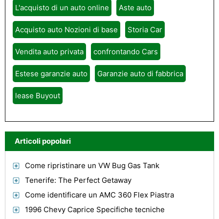
L'acquisto di un auto online
Aste auto
Acquisto auto Nozioni di base
Storia Car
Vendita auto privata
confrontando Cars
Estese garanzie auto
Garanzie auto di fabbrica
lease Buyout
Articoli popolari
Come ripristinare un VW Bug Gas Tank
Tenerife: The Perfect Getaway
Come identificare un AMC 360 Flex Piastra
1996 Chevy Caprice Specifiche tecniche