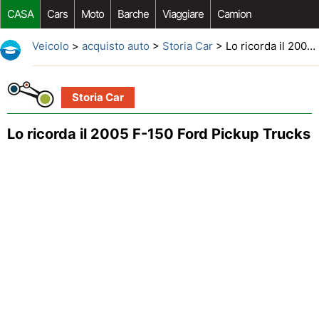
CASA
Cars
Moto
Barche
Viaggiare
Camion
Riparazione Auto
Acquisto Auto
Car Opzioni Aftermarket
Veicolo
>
acquisto auto
>
Storia Car
> Lo ricorda il 2005 F-150 Ford Pickup Trucks
Storia Car
Lo ricorda il 2005 F-150 Ford Pickup Trucks