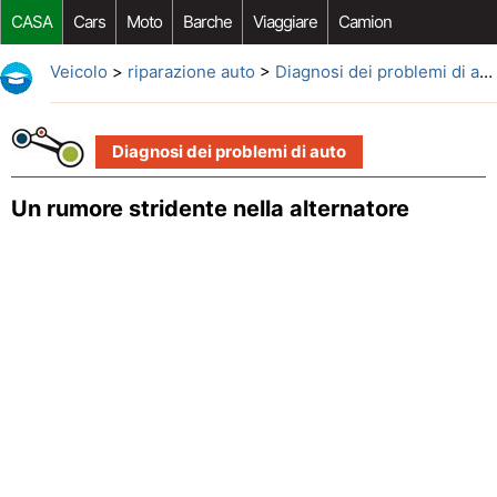
CASA
Cars
Moto
Barche
Viaggiare
Camion
Riparazione Auto
Acquisto Auto
Car Opzioni Aftermarket
Veicolo
>
riparazione auto
>
Diagnosi dei problemi di auto
Diagnosi dei problemi di auto
Un rumore stridente nella alternatore