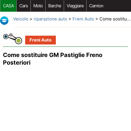
CASA
Cars
Moto
Barche
Viaggiare
Camion
Riparazione Auto
Acquisto Auto
Car Opzioni Aftermarket
Veicolo
>
riparazione auto
>
Freni Auto
> Come sostituire GM Pastiglie Freno Posteriori
Freni Auto
Come sostituire GM Pastiglie Freno
Posteriori