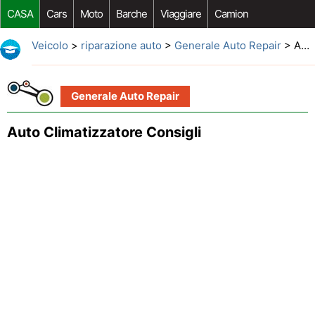
CASA
Cars
Moto
Barche
Viaggiare
Camion
Riparazione Auto
Acquisto Auto
Car Opzioni Aftermarket
Veicolo
>
riparazione auto
>
Generale Auto Repair
> Auto Climatizzatore Consigli
Generale Auto Repair
Auto Climatizzatore Consigli