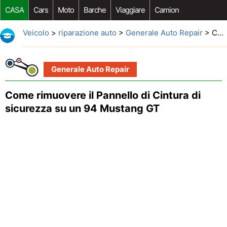
CASA
Cars
Moto
Barche
Viaggiare
Camion
Riparazione Auto
Acquisto Auto
Car Opzioni Aftermarket
Veicolo
>
riparazione auto
>
Generale Auto Repair
> Come rimuovere il Pannello di Cintura di sicurezza su un 94 Mustang GT
Generale Auto Repair
Come rimuovere il Pannello di Cintura di
sicurezza su un 94 Mustang GT