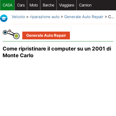
CASA
Cars
Moto
Barche
Viaggiare
Camion
Riparazione Auto
Acquisto Auto
Car Opzioni Aftermarket
Veicolo
>
riparazione auto
>
Generale Auto Repair
> Come ripristinare il computer su un 2001 di Monte Carlo
Generale Auto Repair
Come ripristinare il computer su un 2001 di
Monte Carlo