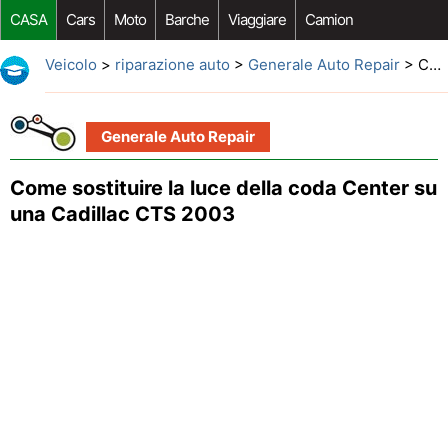
CASA
Cars
Moto
Barche
Viaggiare
Camion
Riparazione Auto
Acquisto Auto
Car Opzioni Aftermarket
Veicolo
>
riparazione auto
>
Generale Auto Repair
> Come sostituire la luce della coda Center su una Cadillac CTS 2003
Generale Auto Repair
Come sostituire la luce della coda Center su
una Cadillac CTS 2003