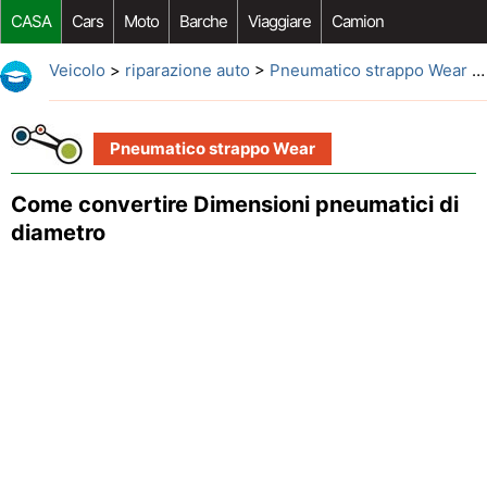
CASA
Cars
Moto
Barche
Viaggiare
Camion
Riparazione Auto
Acquisto Auto
Car Opzioni Aftermarket
Veicolo
>
riparazione auto
>
Pneumatico strappo Wear
> Come convertire Dimensioni pneumatici di diametro
Pneumatico strappo Wear
Come convertire Dimensioni pneumatici di
diametro