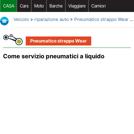
CASA
Cars
Moto
Barche
Viaggiare
Camion
Riparazione Auto
Acquisto Auto
Car Opzioni Aftermarket
Veicolo
>
riparazione auto
>
Pneumatico strappo Wear
> Come servizio pneumatici a liquido
Pneumatico strappo Wear
Come servizio pneumatici a liquido