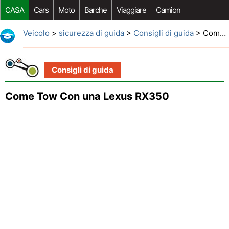
CASA
Cars
Moto
Barche
Viaggiare
Camion
Riparazione Auto
Acquisto Auto
Car Opzioni Aftermarket
Veicolo
>
sicurezza di guida
>
Consigli di guida
> Come Tow Con una Lexus RX350
Consigli di guida
Come Tow Con una Lexus RX350