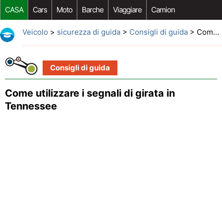
CASA
Cars
Moto
Barche
Viaggiare
Camion
Riparazione Auto
Acquisto Auto
Car Opzioni Aftermarket
Veicolo
>
sicurezza di guida
>
Consigli di guida
> Come utilizzare i segnali di girata in Tennessee
Consigli di guida
Come utilizzare i segnali di girata in
Tennessee