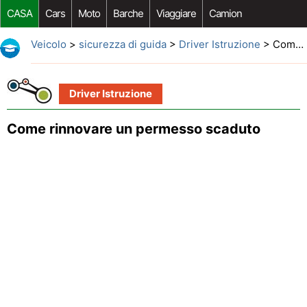
CASA
Cars
Moto
Barche
Viaggiare
Camion
Riparazione Auto
Acquisto Auto
Car Opzioni Aftermarket
Veicolo
>
sicurezza di guida
>
Driver Istruzione
> Come rinnovare un permesso scaduto
Driver Istruzione
Come rinnovare un permesso scaduto