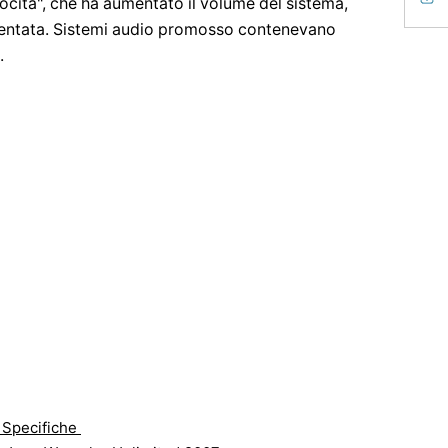
locità", che ha aumentato il volume del sistema,
mentata. Sistemi audio promosso contenevano
.
 Specifiche