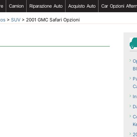
re
Camion
Riparazione Auto
Acquisto Auto
Car Opzioni After
tos
>
SUV
> 2001 GMC Safari Opzioni
O
B
P
Ca
I
D
C
K
2