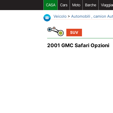
CASA
Cars
Moto
Barche
Viaggia
Veicolo
>
Automobili , camion Au
SUV
2001 GMC Safari Opzioni