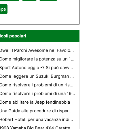
spe
icoli popolari
Dwell I Parchi Awesome nel Favoloso Audenshaw
Come migliorare la potenza su un 1992 Firebird
Sport Autonoleggio -? Si può davvero Rent A Super Car
Come leggere un Suzuki Burgman VIN Number
Come risolvere i problemi di un riscaldatore Suburban GMC
Come risolvere i problemi di una 1991 Dodge Dakota Truck
Come abilitare la Jeep fendinebbia
Una Guida alle procedure di risparmio sulle Noleggio auto a Creta
Hobart Hotel: per una vacanza indimenticabile
1998 Yamaha Big Bear 4X4 Caratteristiche