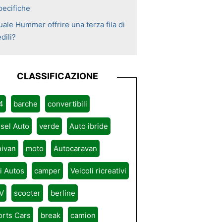
pecifiche
ale Hummer offrire una terza fila di
dili?
CLASSIFICAZIONE
4
barche
convertibili
sel Auto
verde
Auto ibride
nivan
moto
Autocaravan
ri Autos
camper
Veicoli ricreativi
V
scooter
berline
orts Cars
break
camion