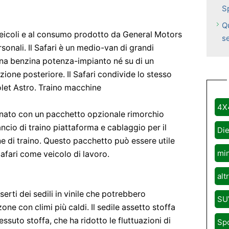
S
Qu
 veicoli e al consumo prodotto da General Motors
se
sonali. Il Safari è un medio-van di grandi
una benzina potenza-impianto né su di un
azione posteriore. Il Safari condivide lo stesso
rolet Astro. Traino macchine
4X
inato con un pacchetto opzionale rimorchio
cio di traino piattaforma e cablaggio per il
Die
e di traino. Questo pacchetto può essere utile
mi
 Safari come veicolo di lavoro.
alt
nserti dei sedili in vinile che potrebbero
SU
ne con climi più caldi. Il sedile assetto stoffa
essuto stoffa, che ha ridotto le fluttuazioni di
Sp