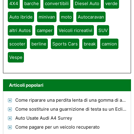
4X4
barche
convertibili
Diesel Auto
verde
Auto ibride
minivan
moto
Autocaravan
altri Autos
camper
Veicoli ricreativi
SUV
scooter
berline
Sports Cars
break
camion
Vespe
Articoli popolari
Come riparare una perdita lenta di una gomma di automobile
Come sostituire una guarnizione di testa su un Eclipse
Auto Usate Audi A4 Surrey
Come pagare per un veicolo recuperato