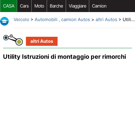
CASA
Cars
Moto
Barche
Viaggiare
Camion
Riparazione Auto
Acquisto Auto
Car Opzioni Aftermarket
Veicolo
>
Automobili , camion Autos
>
altri Autos
> Utility Istruzioni di montaggio per rimorchi
altri Autos
Utility Istruzioni di montaggio per rimorchi