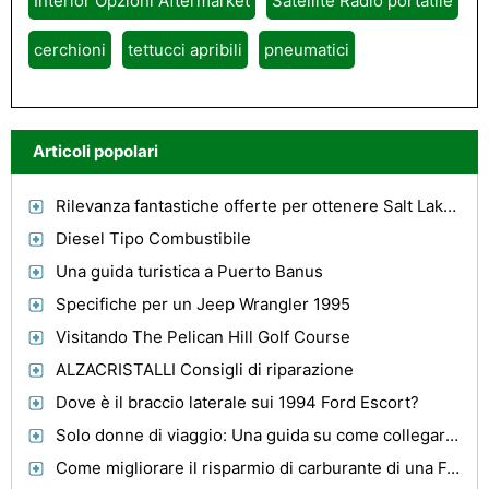
Interior Opzioni Aftermarket
Satellite Radio portatile
cerchioni
tettucci apribili
pneumatici
Articoli popolari
Rilevanza fantastiche offerte per ottenere Salt Lake Suites Per le famiglie si capovolge su come Nab prezzi emozionante!
Diesel Tipo Combustibile
Una guida turistica a Puerto Banus
Specifiche per un Jeep Wrangler 1995
Visitando The Pelican Hill Golf Course
ALZACRISTALLI Consigli di riparazione
Dove è il braccio laterale sui 1994 Ford Escort?
Solo donne di viaggio: Una guida su come collegarsi con una donna affidabile Tour Operator
Come migliorare il risparmio di carburante di una Ford 302