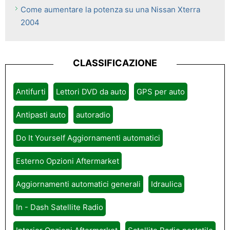
Come aumentare la potenza su una Nissan Xterra
2004
CLASSIFICAZIONE
Antifurti
Lettori DVD da auto
GPS per auto
Antipasti auto
autoradio
Do It Yourself Aggiornamenti automatici
Esterno Opzioni Aftermarket
Aggiornamenti automatici generali
Idraulica
In - Dash Satellite Radio