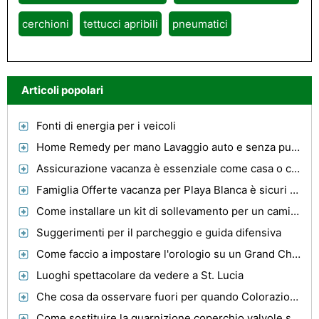
cerchioni
tettucci apribili
pneumatici
Articoli popolari
Fonti di energia per i veicoli
Home Remedy per mano Lavaggio auto e senza punti di essiccazione
Assicurazione vacanza è essenziale come casa o copertura auto, e questo è un dato di fatto!
Famiglia Offerte vacanza per Playa Blanca è sicuri di Deliver Smiles
Come installare un kit di sollevamento per un camion Chevy
Suggerimenti per il parcheggio e guida difensiva
Come faccio a impostare l'orologio su un Grand Cherokee 1997?
Luoghi spettacolare da vedere a St. Lucia
Che cosa da osservare fuori per quando Colorazione auto glass
Come sostituire la guarnizione coperchio valvole su un 1992 Honda