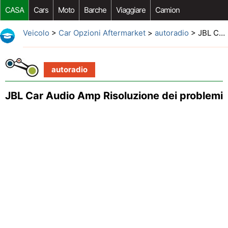
CASA
Cars
Moto
Barche
Viaggiare
Camion
Riparazione Auto
Acquisto Auto
Car Opzioni Aftermarket
Veicolo
>
Car Opzioni Aftermarket
>
autoradio
> JBL Car Audio Amp Risoluzione dei problemi
autoradio
JBL Car Audio Amp Risoluzione dei problemi