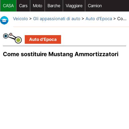
CASA
Cars
Moto
Barche
Viaggiare
Camion
Riparazione Auto
Acquisto Auto
Car Opzioni Aftermarket
Veicolo
>
Gli appassionati di auto
>
Auto d'Epoca
> Come sostituire Mustang Ammortizzatori
Auto d'Epoca
Come sostituire Mustang Ammortizzatori