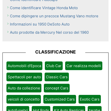
Come identificare Vintage Honda Moto
Come dipingere un precoce Mustang Vano motore
Informazioni su 1950 DeSoto Auto
Auto prodotte da Mercury Nel corso del 1960
CLASSIFICAZIONE
Automobili d'Epoca
Club Car
Car realizza modelli
Spettacoli per auto
Classic Cars
Auto da collezione
concept Cars
veicoli di concetto
Customized Cars
Exotic Cars
autofunebri
Hot Rods
Kit Auto Replicas
targhe