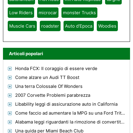
Low Riders
microcar
monster Trucks
Muscle Cars
roadster
Auto d'Epoca
Woodies
Articoli popolari
Honda FCX: Il coraggio di essere verde
Come alzare un Audi TT Boost
Una terra Colossale Of Wonders
2007 Corvette Problemi parabrezza
Libability leggi di assicurazione auto in California
Come faccio ad aumentare la MPG su una Ford Triton 5.4L? Motore
Alabama leggi riguardanti la rimozione di convertitori catalitici
Una guida per Miami Beach Club