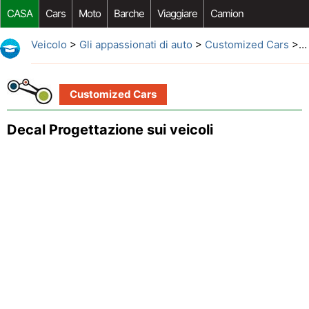
CASA
Cars
Moto
Barche
Viaggiare
Camion
Riparazione Auto
Acquisto Auto
Car Opzioni Aftermarket
Veicolo
>
Gli appassionati di auto
>
Customized Cars
> Decal Progettazione sui veicoli
Customized Cars
Decal Progettazione sui veicoli