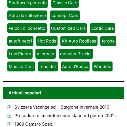
Spettacoli per auto
Classic Cars
Auto da collezione
concept Cars
veicoli di concetto
Customized Cars
Exotic Cars
autofunebri
Hot Rods
Kit Auto Replicas
targhe
Low Riders
microcar
monster Trucks
Muscle Cars
roadster
Auto d'Epoca
Woodies
Articoli popolari
Svizzera Vacanze sci - Stagione Invernale 2010
Procedure di manutenzione standard per un 2001 Nissan Quest
1969 Camaro Spec.