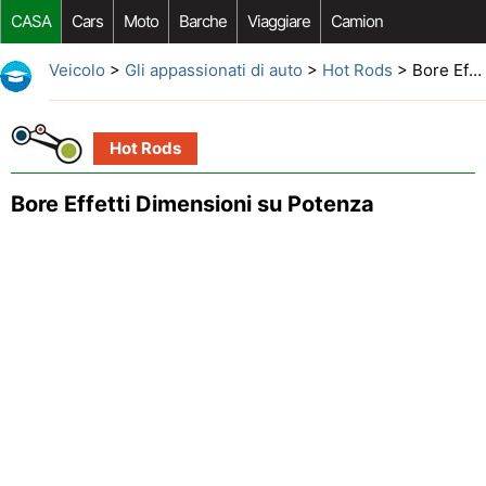
CASA
Cars
Moto
Barche
Viaggiare
Camion
Riparazione Auto
Acquisto Auto
Car Opzioni Aftermarket
Veicolo
>
Gli appassionati di auto
>
Hot Rods
> Bore Effetti Dimensioni su Potenza
Hot Rods
Bore Effetti Dimensioni su Potenza