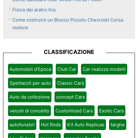
Fisica dei aratro tira
Come costruire un Blocco Piccolo Chevrolet Corsa
motore
CLASSIFICAZIONE
Automobili d'Epoca
Club Car
Car realizza modelli
Spettacoli per auto
Classic Cars
Auto da collezione
concept Cars
veicoli di concetto
Customized Cars
Exotic Cars
autofunebri
Hot Rods
Kit Auto Replicas
targhe