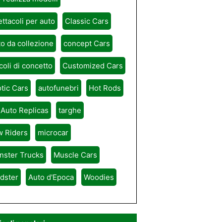
ttacoli per auto
Classic Cars
o da collezione
concept Cars
coli di concetto
Customized Cars
tic Cars
autofunebri
Hot Rods
 Auto Replicas
targhe
w Riders
microcar
nster Trucks
Muscle Cars
dster
Auto d'Epoca
Woodies