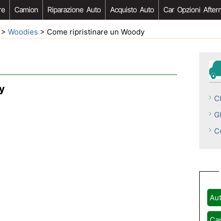
re
Camion
Riparazione Auto
Acquisto Auto
Car Opzioni After
>
Woodies
> Come ripristinare un Woody
y
C
Gl
C
Aut
Car