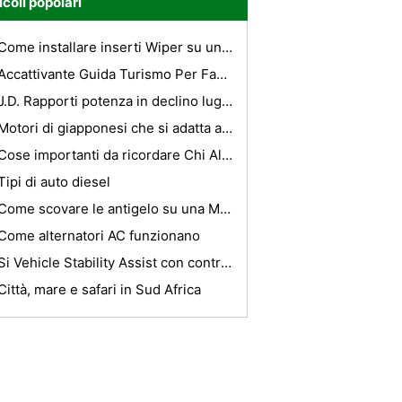
icoli popolari
Come installare inserti Wiper su una 2004 Toyota Sienna
Accattivante Guida Turismo Per Fantastic Hindley, Manchester
J.D. Rapporti potenza in declino luglio al dettaglio-vendita
Motori di giapponesi che si adatta a una Mazda MX-3
Cose importanti da ricordare Chi Alberghi e viaggiare
Tipi di auto diesel
Come scovare le antigelo su una Mazda MX-6
Come alternatori AC funzionano
Si Vehicle Stability Assist con controllo di trazione Paragonabile a trazione integrale ?
Città, mare e safari in Sud Africa