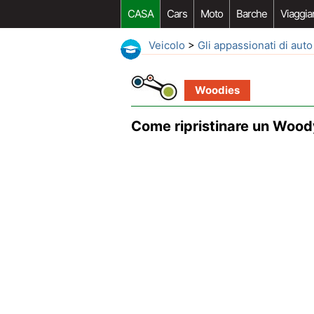
CASA
Cars
Moto
Barche
Viaggia
Veicolo
>
Gli appassionati di auto
Woodies
Come ripristinare un Wood