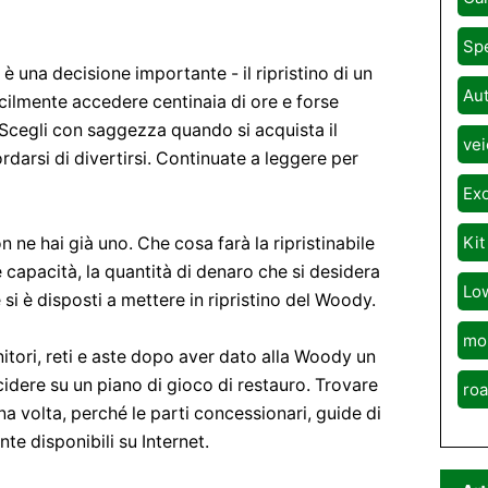
Spe
 è una decisione importante - il ripristino di un
Aut
ilmente accedere centinaia di ore e forse
. Scegli con saggezza quando si acquista il
vei
ordarsi di divertirsi. Continuate a leggere per
Exo
Kit
 ne hai già uno. Che cosa farà la ripristinabile
capacità, la quantità di denaro che si desidera
Lo
 si è disposti a mettere in ripristino del Woody.
mo
ornitori, reti e aste dopo aver dato alla Woody un
idere su un piano di gioco di restauro. Trovare
roa
na volta, perché le parti concessionari, guide di
te disponibili su Internet.