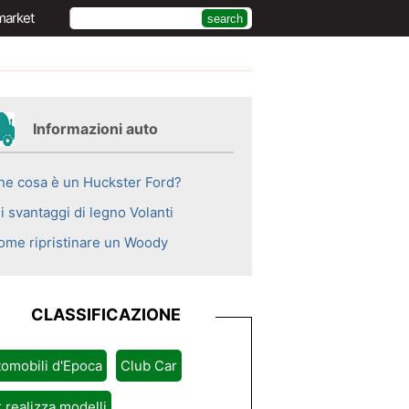
market
Informazioni auto
he cosa è un Huckster Ford?
i svantaggi di legno Volanti
ome ripristinare un Woody
CLASSIFICAZIONE
omobili d'Epoca
Club Car
 realizza modelli