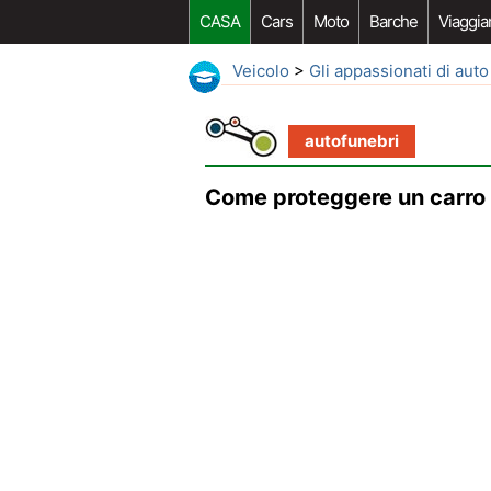
CASA
Cars
Moto
Barche
Viaggia
Veicolo
>
Gli appassionati di auto
autofunebri
Come proteggere un carro