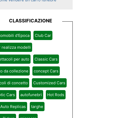
CLASSIFICAZIONE
omobili d'Epoca
Club Car
 realizza modelli
ttacoli per auto
Classic Cars
o da collezione
concept Cars
coli di concetto
Customized Cars
tic Cars
autofunebri
Hot Rods
 Auto Replicas
targhe