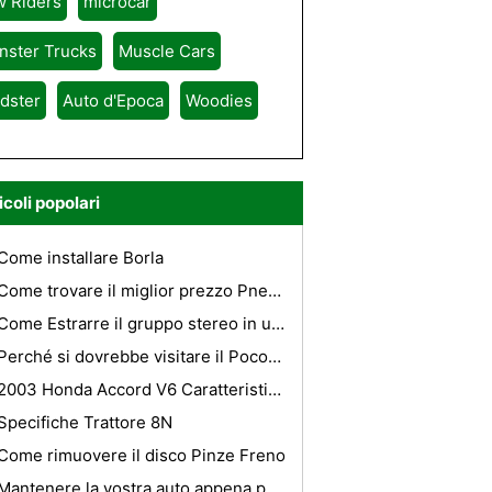
w Riders
microcar
nster Trucks
Muscle Cars
dster
Auto d'Epoca
Woodies
icoli popolari
Come installare Borla
Come trovare il miglior prezzo Pneumatici per auto
Come Estrarre il gruppo stereo in un 05 Honda Civic Hybrid
Perché si dovrebbe visitare il Pocono Mountains
2003 Honda Accord V6 Caratteristiche
Specifiche Trattore 8N
Come rimuovere il disco Pinze Freno
Mantenere la vostra auto appena pulita in quella direzione