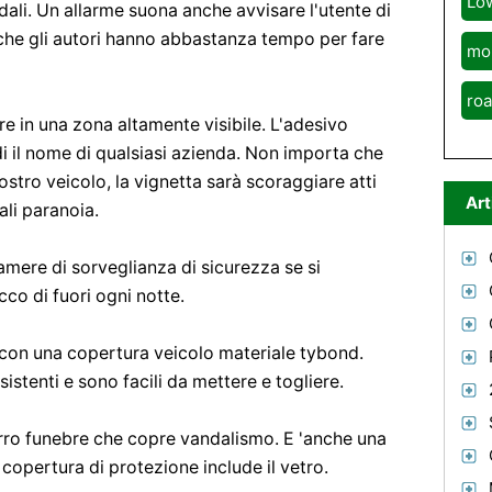
Lo
ali. Un allarme suona anche avvisare l'utente di
 che gli autori hanno abbastanza tempo per fare
mo
roa
e in una zona altamente visibile. L'adesivo
i il nome di qualsiasi azienda. Non importa che
ostro veicolo, la vignetta sarà scoraggiare atti
Art
li paranoia.
camere di sorveglianza di sicurezza se si
cco di fuori ogni notte.
e con una copertura veicolo materiale tybond.
istenti e sono facili da mettere e togliere.
rro funebre che copre vandalismo. E 'anche una
copertura di protezione include il vetro.