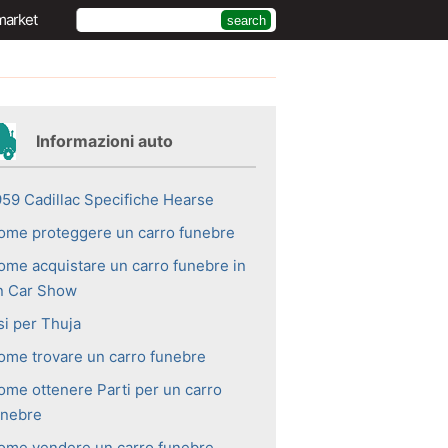
market
Informazioni auto
959 Cadillac Specifiche Hearse
ome proteggere un carro funebre
ome acquistare un carro funebre in
n Car Show
si per Thuja
ome trovare un carro funebre
ome ottenere Parti per un carro
unebre
ome vendere un carro funebre