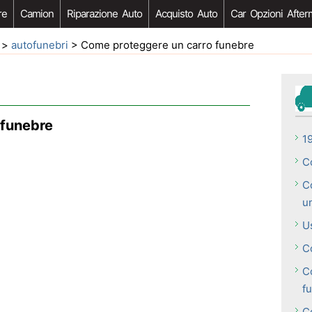
re
Camion
Riparazione Auto
Acquisto Auto
Car Opzioni After
>
autofunebri
> Come proteggere un carro funebre
 funebre
1
C
C
u
U
C
C
f
C