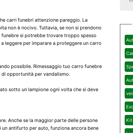
he carri funebri attenzione pareggio. La
lta non è nocivo. Tuttavia, se non si prendono
o funebre si potrebbe trovare troppo spesso
Aut
te a leggere per imparare a proteggere un carro
Car
ando possibile. Rimessaggio tuo carro funebre
Spe
o di opportunità per vandalismo.
Aut
iato sotto un lampione ogni volta che si deve
vei
Exo
Kit
ebre. Anche se la maggior parte delle persone
i un antifurto per auto, funziona ancora bene