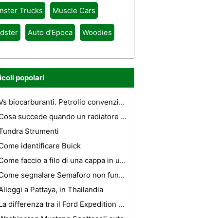
nster Trucks
Muscle Cars
dster
Auto d'Epoca
Woodies
icoli popolari
Vs biocarburanti. Petrolio convenzionale
Cosa succede quando un radiatore Crepe ?
Tundra Strumenti
Come identificare Buick
Come faccio a filo di una cappa in un camper Prowler?
Come segnalare Semaforo non funzionante in Texas
Alloggi a Pattaya, in Thailandia
La differenza tra il Ford Expedition XLT e il Ford Expedition