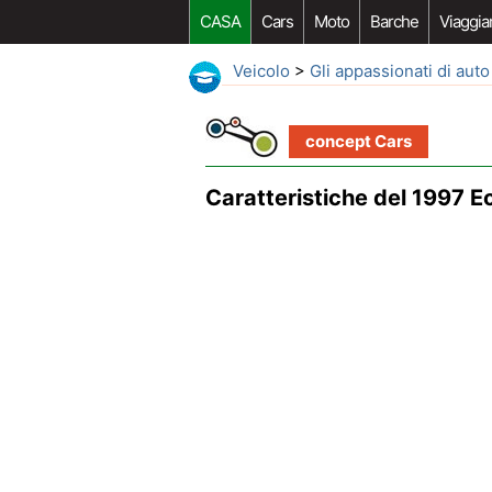
CASA
Cars
Moto
Barche
Viaggia
Veicolo
>
Gli appassionati di auto
concept Cars
Caratteristiche del 1997 E