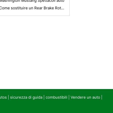
Washington Mustang Spettacoli auto
Come sostituire un Rear Brake Rotor su una Ford Explorer
utos
|
sicurezza di guida
|
combustibili
|
Vendere un auto
|