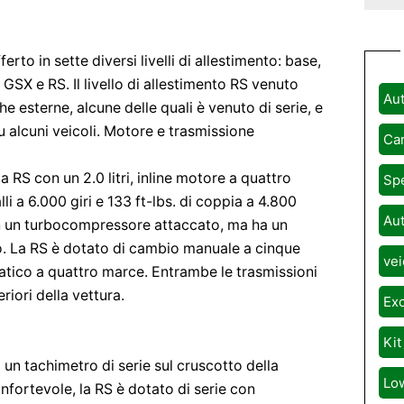
erto in sette diversi livelli di allestimento: base,
SX e RS. Il livello di allestimento RS venuto
Aut
he esterne, alcune delle quali è venuto di serie, e
su alcuni veicoli. Motore e trasmissione
Car
a RS con un 2.0 litri, inline motore a quattro
Spe
li a 6.000 giri e 133 ft-lbs. di coppia a 4.800
Aut
con un turbocompressore attaccato, ma ha un
o. La RS è dotato di cambio manuale a cinque
vei
atico a quattro marce. Entrambe le trasmissioni
riori della vettura.
Exo
Kit
 un tachimetro di serie sul cruscotto della
Lo
onfortevole, la RS è dotato di serie con