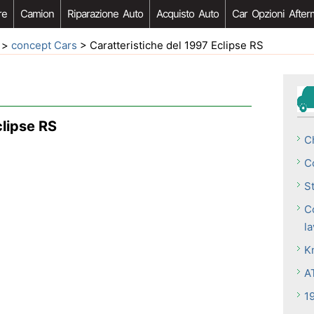
re
Camion
Riparazione Auto
Acquisto Auto
Car Opzioni After
>
concept Cars
> Caratteristiche del 1997 Eclipse RS
clipse RS
C
C
S
C
l
K
A
1