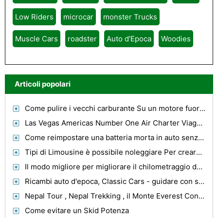
Low Riders
microcar
monster Trucks
Muscle Cars
roadster
Auto d'Epoca
Woodies
Articoli popolari
Come pulire i vecchi carburante Su un motore fuoribordo
Las Vegas Americas Number One Air Charter Viaggi Destinazione
Come reimpostare una batteria morta in auto senza chiave telecomando
Tipi di Limousine è possibile noleggiare Per creare un grande Impression
Il modo migliore per migliorare il chilometraggio del gas per una Jeep Cherokee
Ricambi auto d'epoca, Classic Cars - guidare con stile lo stile classico
Nepal Tour , Nepal Trekking , il Monte Everest Con Angelo Nepal Tour e trekking
Come evitare un Skid Potenza