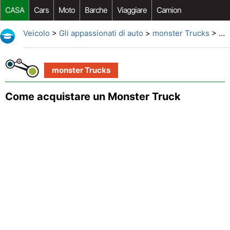
CASA
Cars
Moto
Barche
Viaggiare
Camion
Riparazione Auto
Acquisto Auto
Car Opzioni Aftermarket
Veicolo
>
Gli appassionati di auto
>
monster Trucks
> Come acquistare un Monster Truck
monster Trucks
Come acquistare un Monster Truck