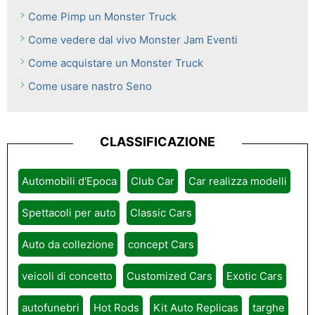
Come Pimp un Monster Truck
Come vedere dal vivo Monster Jam Eventi
Come acquistare un Monster Truck
Come usare nastro Seno
CLASSIFICAZIONE
Automobili d'Epoca
Club Car
Car realizza modelli
Spettacoli per auto
Classic Cars
Auto da collezione
concept Cars
veicoli di concetto
Customized Cars
Exotic Cars
autofunebri
Hot Rods
Kit Auto Replicas
targhe